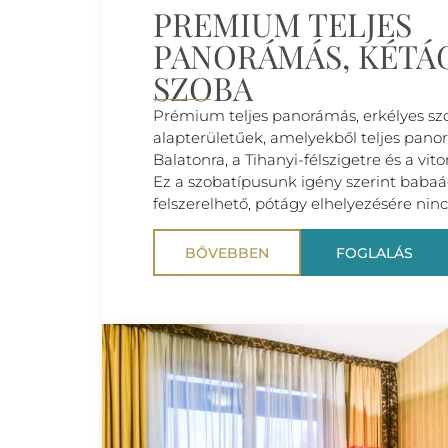
PREMIUM TELJES
PANORÁMÁS, KÉTÁ
SZOBA
Prémium teljes panorámás, erkélyes sz
alapterületűek, amelyekből teljes panor
Balatonra, a Tihanyi-félszigetre és a vitor
Ez a szobatípusunk igény szerint baba
felszerelhető, pótágy elhelyezésére ninc
BŐVEBBEN
FOGLALÁS