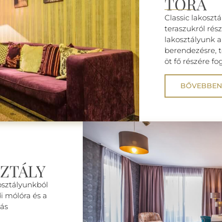
TÓRA
Classic lakoszt
teraszukról rész
lakosztályunk a
berendezésre, 
öt fő részére fo
BŐVEBBEN
ZTÁLY
osztályunkból
di mólóra és a
más