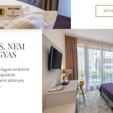
BŐV
S, NEM
GYAS
tágyas szobáink
ngulatos
renc sétányra
.