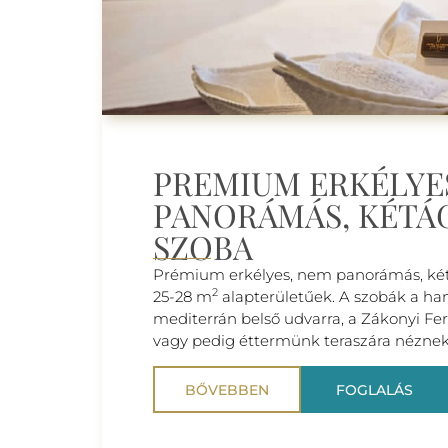
PREMIUM ERKÉLYE
PANORÁMÁS, KÉTÁ
SZOBA
Prémium erkélyes, nem panorámás, ké
2
25-28 m
alapterületűek. A szobák a ha
mediterrán belső udvarra, a Zákonyi Fe
vagy pedig éttermünk teraszára néznek
BŐVEBBEN
FOGLALÁS