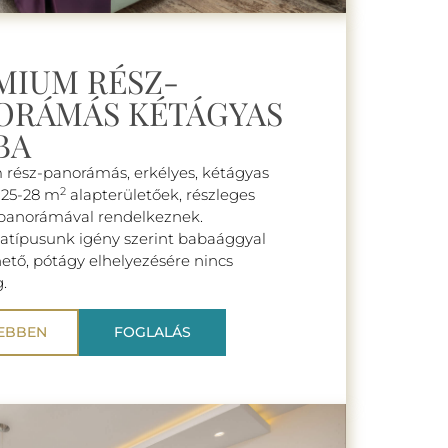
MIUM RÉSZ-
ORÁMÁS KÉTÁGYAS
BA
rész-panorámás, erkélyes, kétágyas
2
 25-28 m
alapterületőek, részleges
 panorámával rendelkeznek.
batípusunk igény szerint babaággyal
hető, pótágy elhelyezésére nincs
.
EBBEN
FOGLALÁS