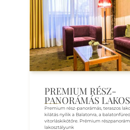
PREMIUM RÉSZ-
PANORÁMÁS LAKOS
Premium rész-panorámás, teraszos lak
kilátás nyílik a Balatonra, a balatonfüre
vitorláskikötőre. Prémium részpanorá
lakosztályunk