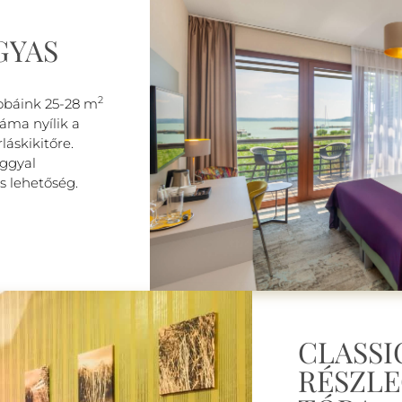
GYAS
2
obáink 25-28 m
áma nyílik a
láskikitőre.
ággyal
s lehetőség.
CLASSI
RÉSZLE