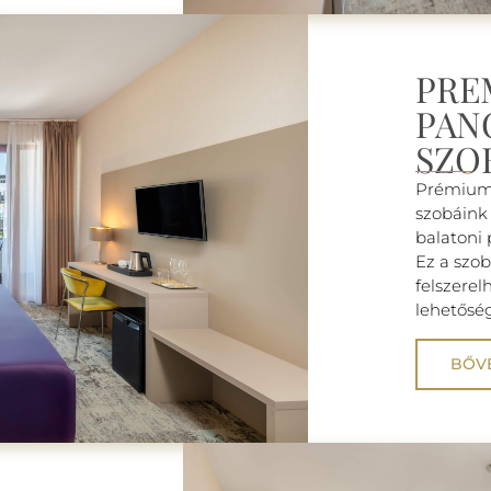
PRE
PAN
SZO
Prémium 
szobáink
balatoni
Ez a szo
felszerel
lehetőség
BŐV