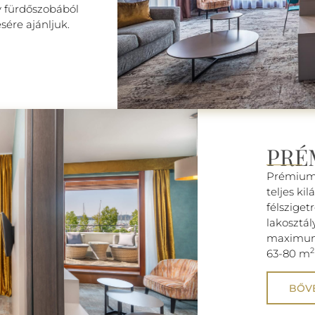
y fürdőszobából
sére ajánljuk.
PRÉ
Prémium 
teljes kil
félsziget
lakosztál
maximum 
63-80 m
BŐV