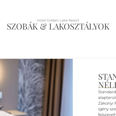
Hotel Golden Lake Resort
SZOBÁK & LAKOSZTÁLYOK
STA
NÉL
Standard
alapterül
Zákonyi 
igény sz
felszerel