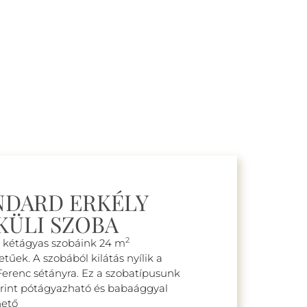
NDARD ERKÉLY
KÜLI SZOBA
2
 kétágyas szobáink 24 m
etűek. A szobából kilátás nyílik a
Ferenc sétányra. Ez a szobatípusunk
erint pótágyazható és babaággyal
hető