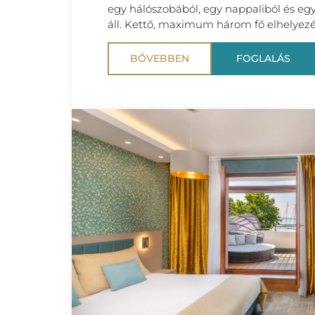
egy hálószobából, egy nappaliból és eg
áll. Kettő, maximum három fő elhelyezé
BŐVEBBEN
FOGLALÁS