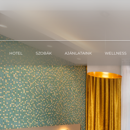
SZOBÁK
HOTEL
SZOBÁK
AJÁNLATAINK
WELLNESS