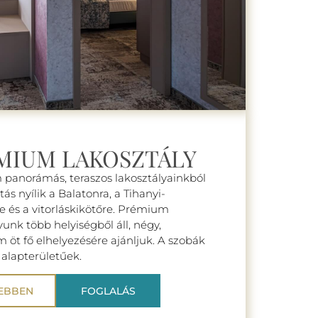
MIUM LAKOSZTÁLY
panorámás, teraszos lakosztályainkból
átás nyílik a Balatonra, a Tihanyi-
re és a vitorláskikötőre. Prémium
yunk több helyiségből áll, négy,
öt fő elhelyezésére ajánljuk. A szobák
2
alapterületűek.
EBBEN
FOGLALÁS