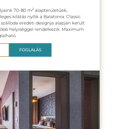
2
ályaink 70-80 m
alapterületűek,
leges kilátás nyílik a Balatonra. Classic
 szálloda eredeti designja alapján került
több helyiséggel rendelkezik. Maximum
glalható.
FOGLALÁS