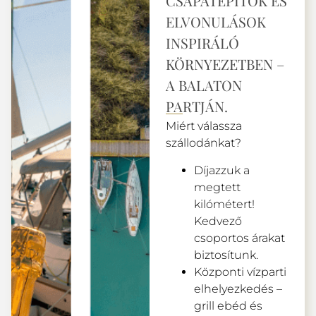
CSAPATÉPÍTŐK ÉS
ELVONULÁSOK
INSPIRÁLÓ
KÖRNYEZETBEN –
A BALATON
PARTJÁN.
Miért válassza
szállodánkat?
Díjazzuk a
megtett
kilómétert!
Kedvező
csoportos árakat
biztosítunk.
Központi vízparti
elhelyezkedés –
grill ebéd és