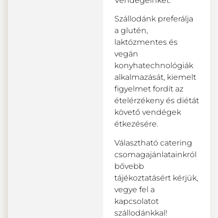
Vendégeinket.
Szállodánk preferálja
a glutén,
laktózmentes és
vegán
konyhatechnológiák
alkalmazását, kiemelt
figyelmet fordít az
ételérzékeny és diétát
követő vendégek
étkezésére.
Választható catering
csomagajánlatainkról
bővebb
tájékoztatásért kérjük,
vegye fel a
kapcsolatot
szállodánkkal!