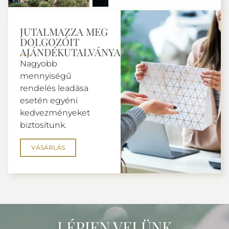
JUTALMAZZA MEG
DOLGOZÓIT
AJÁNDÉKUTALVÁNYAINKKAL.
Nagyobb
mennyiségű
rendelés leadása
esetén egyéni
kedvezményeket
biztosítunk.
VÁSÁRLÁS
LÉPJEN VELÜNK