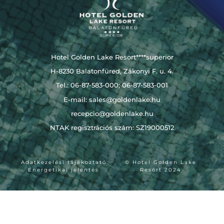
Hotel Golden Lake Resort****superior
H-8230 Balatonfüred, Zákonyi F. u. 4.
Tel.: 06-87-583-000; 06-87-583-001
E-mail:
sales@goldenlake.hu
recepcio@goldenlake.hu
NTAK regisztrációs szám: SZ19000512
Adatkezelési tájékoztató
© Hotel Golden Lake
Energetikai jelentés
Resort 2024