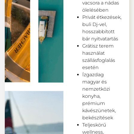
vacsora a nádas
ölelésében
Privát étkezések,
buli Dj-vel,
hosszabbított
bár nyitvatartás
Grátisz terem
használat
szállásfoglalás
esetén
Ízgazdag
magyar és
nemzetközi
konyha,
prémium
kávészünetek,
bekészítések
Teljeskörű
wellness,