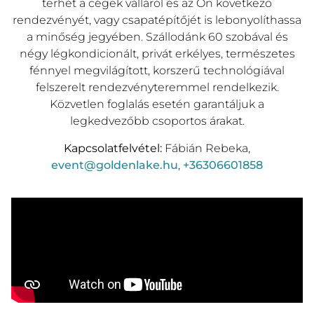
terhét a cégek válláról és az Ön következő
rendezvényét, vagy csapatépítőjét is lebonyolíthassa
a minőség jegyében. Szállodánk 60 szobával és
négy légkondicionált, privát erkélyes, természetes
fénnyel megvilágított, korszerű technológiával
felszerelt rendezvényteremmel rendelkezik.
Közvetlen foglalás esetén garantáljuk a
legkedvezőbb csoportos árakat.
Kapcsolatfelvétel:
Fábián Rebeka,
event@goldenlake.hu
,
+36306601858