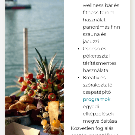
wellness bár és
fitness terem
használat,
panorámás finn
szauna és
jacuzzi
Csocsó és
pókerasztal
térítésmentes
használata
Kreatív és
szórakoztató
csapatépítő
programok
,
egyedi
elképzelések
megvalósítása
Közvetlen foglalás