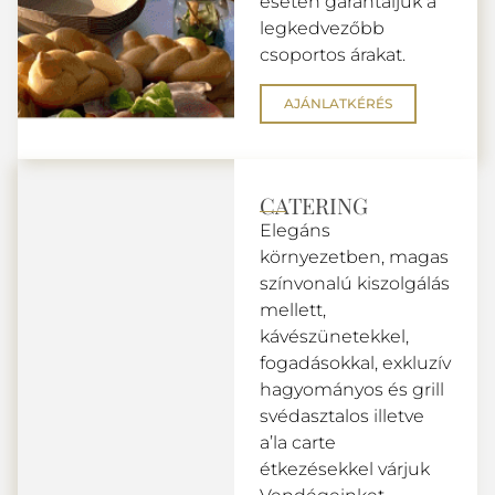
esetén garantáljuk a
legkedvezőbb
csoportos árakat.
AJÁNLATKÉRÉS
CATERING
Elegáns
környezetben, magas
színvonalú kiszolgálás
mellett,
kávészünetekkel,
fogadásokkal, exkluzív
hagyományos és grill
svédasztalos illetve
a’la carte
étkezésekkel várjuk