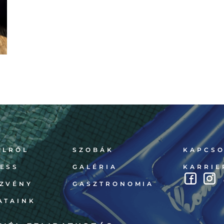
ELRŐL
SZOBÁK
KAPCSO
ESS
GALÉRIA
KARRIE
ZVÉNY
GASZTRONOMIA
ATAINK