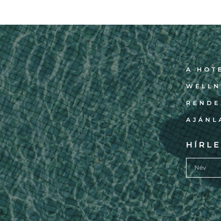
A HOT
WELLN
RENDE
AJÁNL
HÍRLE