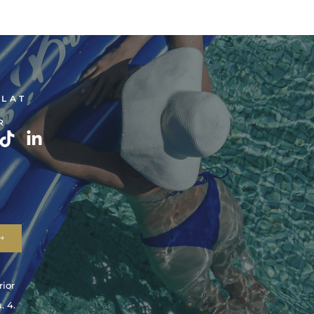
LAT
R
rior
. 4.