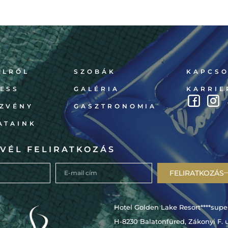
ELRŐL
SZOBÁK
KAPCSO
ESS
GALÉRIA
KARRIE
ZVÉNY
GASZTRONOMIA
ATAINK
VÉL FELIRATKOZÁS
FELIRATKOZÁS
Hotel Golden Lake Resort****supe
H-8230 Balatonfüred, Zákonyi F. u