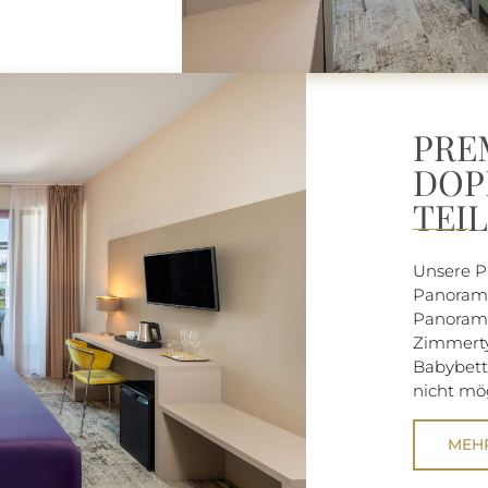
PRE
DOP
TEI
Unsere 
Panorama
Panorama
Zimmerty
Babybett 
nicht mög
MEH