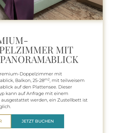
MIUM-
PELZIMMER MIT
LPANORAMABLICK
Premium-Doppelzimmer mit
m2
blick, Balkon, 25-28
, mit teilweisem
blick auf den Plattensee. Dieser
p kann auf Anfrage mit einem
ausgestattet werden, ein Zustellbett ist
lich.
R
JETZT BUCHEN