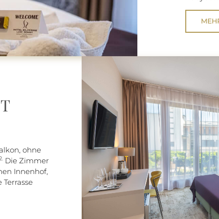
MEH
IT
lkon, ohne
.
Die Zimmer
nen Innenhof,
 Terrasse