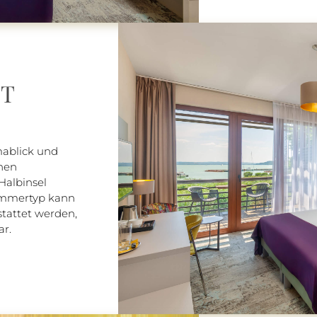
IT
ablick und
nen
Halbinsel
Zimmertyp kann
tattet werden,
ar.