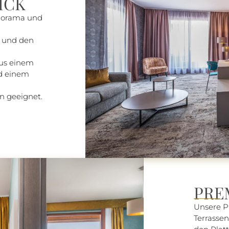
ICK
norama und
d und den
aus einem
d einem
en geeignet.
PRE
Unsere 
Terrasse