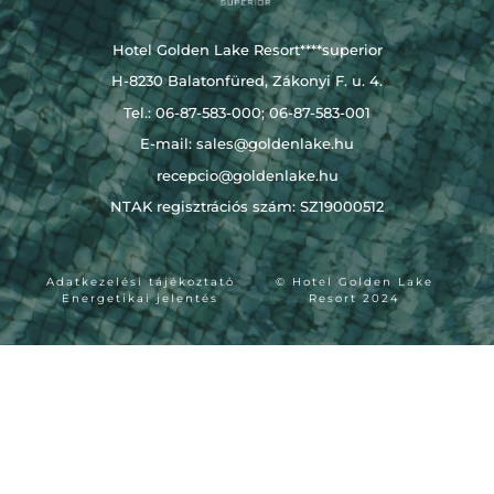
Hotel Golden Lake Resort****superior
H-8230 Balatonfüred, Zákonyi F. u. 4.
Tel.: 06-87-583-000; 06-87-583-001
E-mail:
sales@goldenlake.hu
recepcio@goldenlake.hu
NTAK regisztrációs szám: SZ19000512
Adatkezelési tájékoztató
© Hotel Golden Lake
Energetikai jelentés
Resort 2024