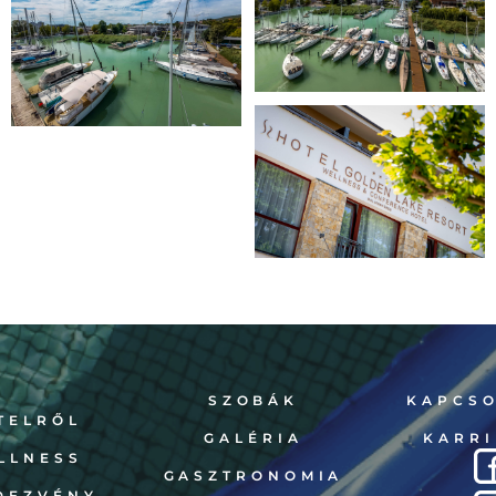
SZOBÁK
KAPCS
TELRŐL
GALÉRIA
KARRI
LLNESS
GASZTRONOMIA
DEZVÉNY