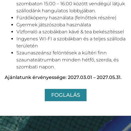
szombaton 15:00 – 16:00 között vendégül látjuk
szállodánk hangulatos lobbyjában.
Fürdőköpeny használata (felnőttek részére)
Gyermek játszószoba használata
Vízforraló a szobákban kávé & tea bekészítéssel
Ingyenes WI-FI a szobákban és a teljes szálloda
területén
Szaunaszeánsz felöntések a kültéri finn
szaunateátrumban minden hétfő, szerda, és
szombati napon.
Ajánlatunk érvényessége: 2027.03.01 – 2027.05.31.
FOGLALÁS