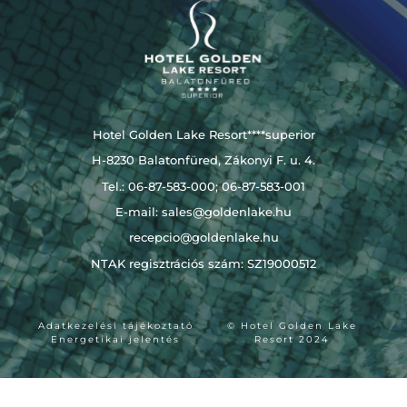
Hotel Golden Lake Resort****superior
H-8230 Balatonfüred, Zákonyi F. u. 4.
Tel.: 06-87-583-000; 06-87-583-001
E-mail:
sales@goldenlake.hu
recepcio@goldenlake.hu
NTAK regisztrációs szám: SZ19000512
Adatkezelési tájékoztató
© Hotel Golden Lake
Energetikai jelentés
Resort 2024