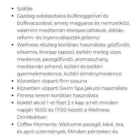
Szállás
Gazdag svédasztalos büféreggelivel és
büfévacsorával, amely magyaros és nemzetközi,
valamint mediterrán ételspecialitások, diétás-,
reform- és ínyencválaszték jellemzi
Wellness részleg korlátlan használata: gőzfürdő,
sókamra, Kneipp taposó, beltéri meleg vizes
medence, pezsgőfürdő, aromazuhany,
mediterrán pihenő, kültéri és beltéri
gyermekmedence, kültéri élménymedence
Közvetlen vízparti finn szauna
Közvetlen vízparti Swim Spa jakuzzi használata
Fitness terem korlátlan használata
Koktél akció 1-et fizet 2-t kap: a hét minden
napján 16:00 és 17:00 között a Wellness
Drinkbárban
Coffee Moments: Welcome pezsgő, kávé, tea,
és apró sütemények. Minden pénteken és