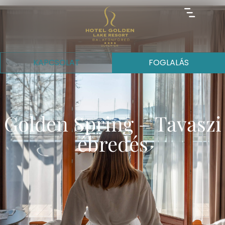
KAPCSOLAT
FOGLALÁS
Golden Spring – Tavaszi
ébredés