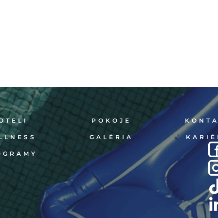
OTELI
POKOJE
KONT
LLNESS
GALÉRIA
KARIÉ
OGRAMY