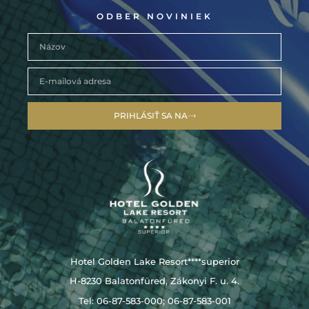
ODBER NOVINIEK
PRIHLÁSIŤ SA NA
Hotel Golden Lake Resort****superior
H-8230 Balatonfüred, Zákonyi F. u. 4.
Tel: 06-87-583-000; 06-87-583-001