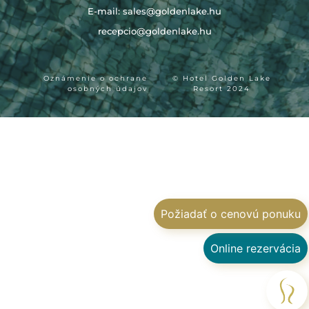
E-mail:
sales@goldenlake.hu
recepcio@goldenlake.hu
Oznámenie o ochrane
© Hotel Golden Lake
osobných údajov
Resort 2024
Požiadať o cenovú ponuku
Online rezervácia