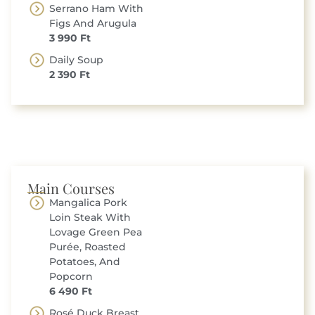
Serrano Ham With
Figs And Arugula
3 990 Ft
Daily Soup
2 390 Ft
Main Courses
Mangalica Pork
Loin Steak With
Lovage Green Pea
Purée, Roasted
Potatoes, And
Popcorn
6 490 Ft
Rosé Duck Breast