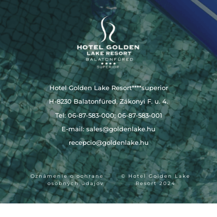
Hotel Golden Lake Resort****superior
H-8230 Balatonfüred, Zákonyi F. u. 4.
Tel: 06-87-583-000; 06-87-583-001
E-mail:
sales@goldenlake.hu
recepcio@goldenlake.hu
Oznámenie o ochrane
© Hotel Golden Lake
osobných údajov
Resort 2024