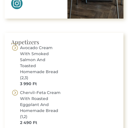
Appetizers
Avocado Cream
With Smoked
Salmon And
Toasted
Homemade Bread
(2,3)
3 990 Ft
Chervil–Feta Cream
With Roasted
Eggplant And
Homemade Bread
(1,2)
2 490 Ft