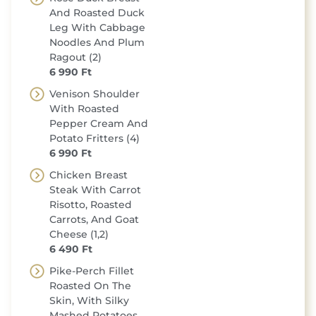
And Roasted Duck
Leg With Cabbage
Noodles And Plum
Ragout (2)
6 990 Ft
Venison Shoulder
With Roasted
Pepper Cream And
Potato Fritters (4)
6 990 Ft
Chicken Breast
Steak With Carrot
Risotto, Roasted
Carrots, And Goat
Cheese (1,2)
6 490 Ft
Pike-Perch Fillet
Roasted On The
Skin, With Silky
Mashed Potatoes