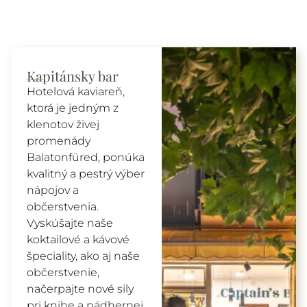
Kapitánsky bar
Hotelová kaviareň,
ktorá je jedným z
klenotov živej
promenády
Balatonfüred, ponúka
kvalitný a pestrý výber
nápojov a
občerstvenia.
Vyskúšajte naše
koktailové a kávové
špeciality, ako aj naše
občerstvenie,
načerpajte nové sily
pri knihe a nádhernej