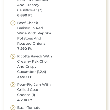
And Creamy
Cauliflower (3)
6 890 Ft
Beef Cheek
Braised In Red
Wine With Paprika
Potatoes And
Roasted Onions
7 290 Ft
Ricotta Ravioli With
Creamy Pak Choi
And Crispy
Cucumber (1,2,4)
3 590 Ft
Pear–Fig Jam With
Grilled Goat
Cheese (1)
4 290 Ft
Basil–Tomato