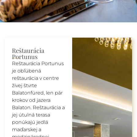
Reštaurácia
Portunus
Reštaurácia Portunus
je obľúbená
reštaurácia v centre
živej štvrte
Balatonfüred, len pár
krokov od jazera
Balaton. Reštaurácia a
jej útulná terasa
ponúkajú jedlá
maďarskej a
medzinárodnej