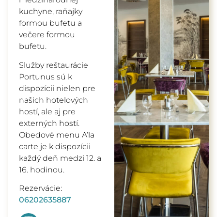
kuchyne, raňajky
formou bufetu a
večere formou
bufetu.
Služby reštaurácie
Portunus sú k
dispozícii nielen pre
našich hotelových
hostí, ale aj pre
externých hostí.
Obedové menu A’la
carte je k dispozícii
každý deň medzi 12. a
16. hodinou.
Rezervácie:
06202635887