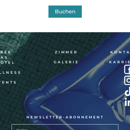
Buchen
ÜBER
ZIMMER
KONT
DAS
GALERIE
KARRI
HOTEL
LLNESS
VENTS
NEWSLETTER-ABONNEMENT