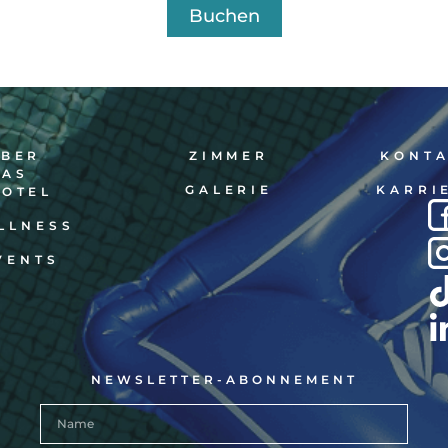
Buchen
ÜBER
ZIMMER
KONT
DAS
GALERIE
KARRI
HOTEL
LLNESS
VENTS
NEWSLETTER-ABONNEMENT