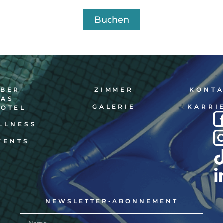
Buchen
ÜBER
ZIMMER
KONT
DAS
GALERIE
KARRI
HOTEL
LLNESS
VENTS
NEWSLETTER-ABONNEMENT