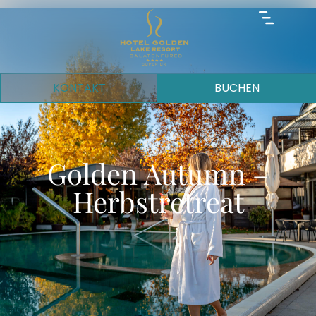
KONTAKT
BUCHEN
Golden Autumn –
Herbstretreat